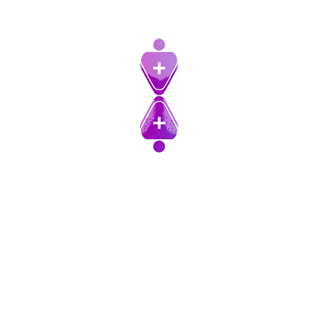
مرتبط با خبرنامه وبسایت عضوگیر از
افزونه
Mailster – Email Newsletter
استفاده میکنیم. شرکت mailster هیچ
دسترسی ای به اطلاعات اکانت شما
ندارد. فقط ممکن است گاهی برای یهبود
کارایی افزونه اطلاعات آماری کلی نظیر
تعداد خبرنامه های ایجاد شده ، تعداد
مشترک های خبرنامه ها و تعداد لغو
اشتراک ها از خبرنامه و … را فقط جهت
بهبود کارایی ذخیره کند. البته ممکن است
این ویژگی همیشه فعال نباشد
حریم خصوصی و شرایط شرکت mailster را
از اینجا
بخوانید
عضوگیر و تمامی شرکت هایی که برای