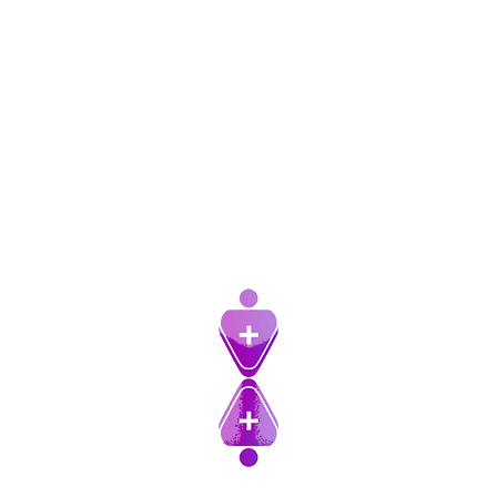
شوند
لایک اینستاگرام
Price
تومان
60,000
–
تومان
7,000
range:
این
انتخاب گزینه ها
تومان7,000
محصول
through
دارای
تومان60,000
انواع
مختلفی
می
باشد.
گزینه
ها
ممکن
است